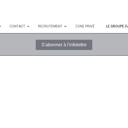
CONTACT
RECRUTEMENT
ZONE PRIVÉ
LE GROUPE D
S'abonner à l'infolettre
Adresse courriel
*
Commentaire ou message