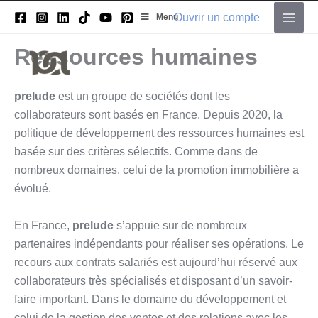
Aller
Ouvrir un compte
Menu
au
Main
contenu
Ressources humaines
Men
prelude
est un groupe de sociétés dont les
collaborateurs sont basés en France. Depuis 2020, la
politique de développement des ressources humaines est
basée sur des critères sélectifs. Comme dans de
nombreux domaines, celui de la promotion immobilière a
évolué.
En France,
prelude
s’appuie sur de nombreux
partenaires indépendants pour réaliser ses opérations. Le
recours aux contrats salariés est aujourd’hui réservé aux
collaborateurs très spécialisés et disposant d’un savoir-
faire important. Dans le domaine du développement et
celui de la gestion des ventes et des relations avec les