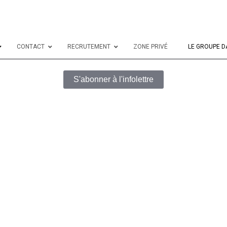
CONTACT
RECRUTEMENT
ZONE PRIVÉ
LE GROUPE D
S'abonner à l'infolettre
Adresse courriel
*
Commentaire ou message