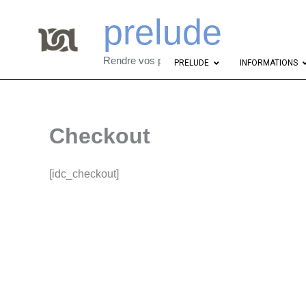
Aller
prelude
au
contenu
Rendre vos projets abordables
PRELUDE
INFORMATIONS
Checkout
[idc_checkout]