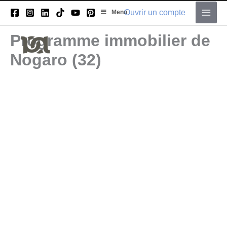
Aller
Ouvrir un compte
Menu
au
Main
contenu
Programme immobilier de
Men
Nogaro (32)