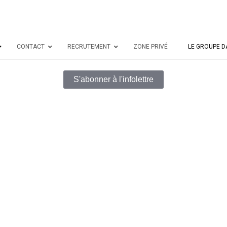
CONTACT
RECRUTEMENT
ZONE PRIVÉ
LE GROUPE D
S'abonner à l'infolettre
Adresse courriel
*
Commentaire ou message