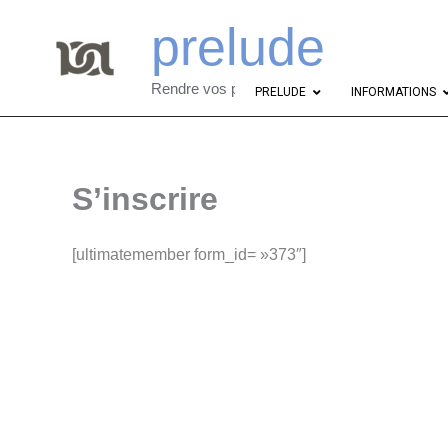
Aller
prelude
au
contenu
Rendre vos projets abordables
PRELUDE
INFORMATIONS
S’inscrire
[ultimatemember form_id= »373″]