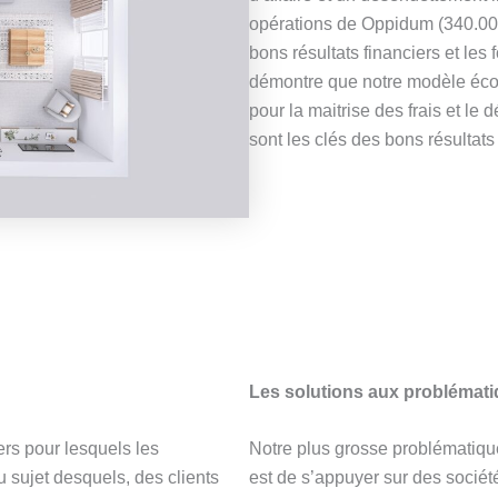
opérations de Oppidum (340.000
Envoyer
bons résultats financiers et les
démontre que notre modèle éco
pour la maitrise des frais et le
sont les clés des bons résultat
Les solutions aux problémat
rs pour lesquels les
Notre plus grosse problématique 
 sujet desquels, des clients
est de s’appuyer sur des socié